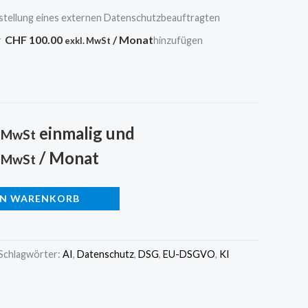
stellung eines externen Datenschutzbeauftragten
CHF
100.00
/ Monat
r
hinzufügen
exkl. MwSt
einmalig und
. MwSt
/ Monat
. MwSt
EN WARENKORB
Schlagwörter:
AI
,
Datenschutz
,
DSG
,
EU-DSGVO
,
KI