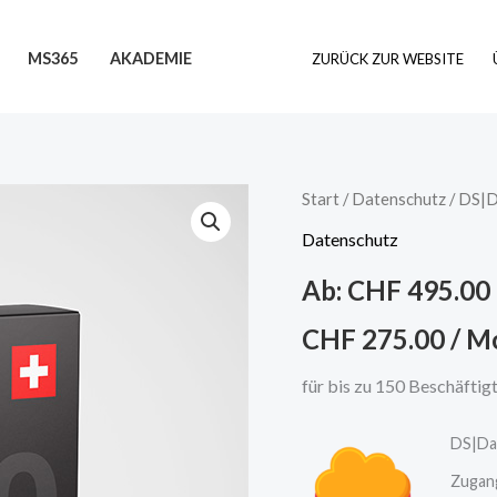
Suchen
MS365
AKADEMIE
ZURÜCK ZUR WEBSITE
DS|Datenschutz+KI
Start
/
Datenschutz
/ DS|D
(bis
Datenschutz
150
Ab:
CHF
495.00
Beschäftigte)
Menge
CHF
275.00
/ M
für bis zu 150 Beschäftig
DS|Da
Zugan