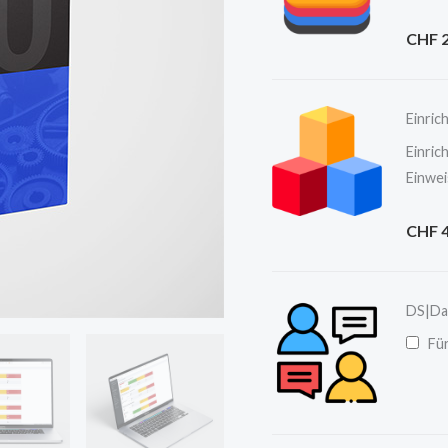
CHF
2
Einric
Einric
Einwei
CHF
4
DS|Da
Fü