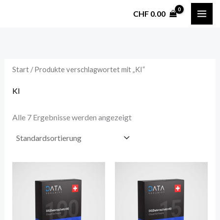
Zum
CHF
0.00
Inhalt
i
a
springen
n
x
.
.
Start
/ Produkte verschlagwortet mit „KI“
P
P
r
r
KI
e
e
Alle 7 Ergebnisse werden angezeigt
i
i
s
s